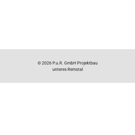
© 2026 P.u.R. GmbH Projektbau
unteres Remstal